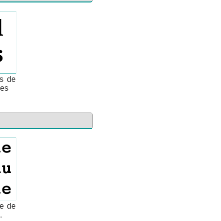
es de
les
re de
.