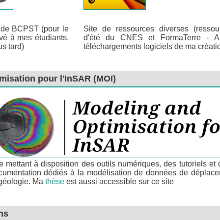
s de BCPST (pour le
Site de ressources diverses (ressou
vé à mes étudiants,
d'été du CNES et FormaTerre - Art
us tard)
téléchargements logiciels de ma créati
imisation pour l'InSAR (MOI)
e mettant à disposition des outils numériques, des tutoriels et 
cumentation dédiés à la modélisation de données de déplac
 géologie. Ma
thèse
est aussi accessible sur ce site
ns