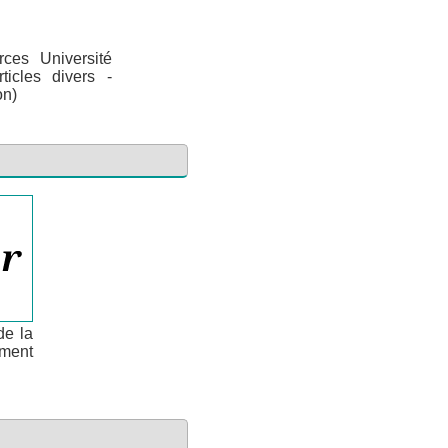
rces Université
icles divers -
on)
de la
ement