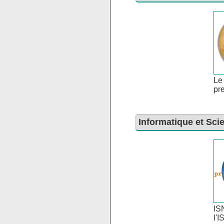
Le
pre
Informatique et Sc
IS
l'I